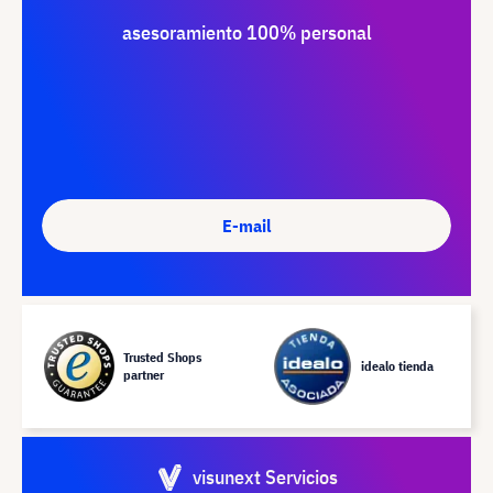
asesoramiento 100% personal
E-mail
Trusted Shops
idealo tienda
partner
visunext Servicios