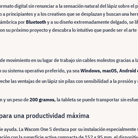
rmato digital sin renunciar a la sensación natural del lápiz sobre el p
principiantes y a los creativos que se desplazan y buscan una herra
lámbrica por
Bluetooth
y a su diseño extremadamente delgado, se li
on su próximo proyecto y descubra lo intuitivo que puede ser el arte d
d de movimiento en su lugar de trabajo sin cables molestos gracias a l
n su sistema operativo preferido, ya sea
Windows, macOS, Android
che las ventajas de un lápiz sin pilas con sensibilidad a la presión 
mm y un peso de
200 gramos,
la tableta se puede transportar sin esfue
a para una productividad máxima
que le ayuda. La Wacom One S destaca por su instalación especialmente
ción con la superficie activa compacta de 152 x 95 mm, el dispositiv