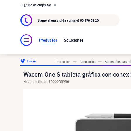
El grupo de empresas
Acerca de visunext.es
El Grupo visunext
Fa
Llame ahora y pida consejo!
93 270 31 20
Productos
Soluciones
Inicio
Productos
Accesorios
Accesorios para p
Wacom One S tableta gráfica con conex
No. de artículo: 1000038980