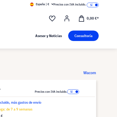
España | €
Precios con IVA incluido.
0,00 €*
Asesor y Noticias
Consultoría
Wacom
*
Precios con IVA incluido.
ncluido, más gastos de envío
ega: de 7 a 9 semanas
 €