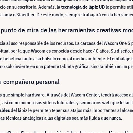
io en su escritorio. Además, la
tecnología de lápiz UD
le permite util
 Lamy o Staedtler. De este modo, siempre trabajará con la herramie
el punto de mira de las herramientas creativas m
ia al uso responsable de los recursos. La carcasa del Wacom One S
bitual por la que Wacom es conocida desde hace 40 años. Su diseño, q
e beneficia tanto a su bolsillo como al medio ambiente. El embalaje 
 no solo invierte en una potente tableta gráfica, sino también en un 
u compañero personal
 que simple hardware. A través del Wacom Center, tendrá acceso a
así como numerosos vídeos tutoriales y seminarios web que le facilitar
ables
del lápiz le permiten tener sus atajos más importantes al alc
las técnicas analógicas a las digitales sea más fluida que nunca.