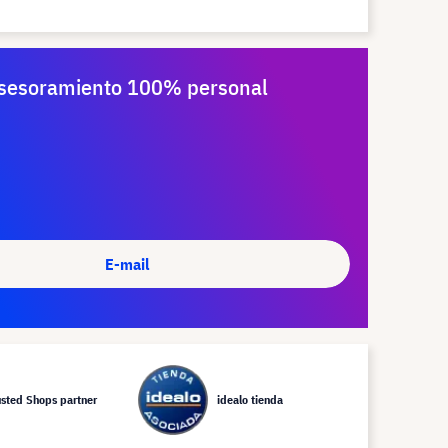
sesoramiento 100% personal
E-mail
usted Shops partner
idealo tienda