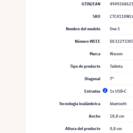
GTIN/EAN
494926862
SKU
CTC4110WL
Nombre del modelo
One S
Número WEEE
DE3227330
Marca
Wacom
Tipo de producto
Tableta
Diagonal
7"
Entradas
1x USB-C
Tecnología inalámbrica
bluetooth
Ancho
18,8 cm
Altura del producto
0,8 cm