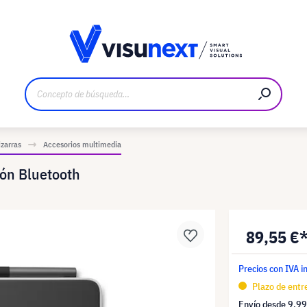
bricante
Descargas y dossier de prensa
izarras
Accesorios multimedia
ión Bluetooth
89,55 €
Precios con IVA i
Plazo de entr
Envío desde
9,99