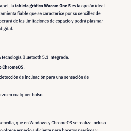
apel, la
tableta gráfica Wacom One S
es la opción ideal
mienta fiable que se caracterice por su sencillez de
berará de las limitaciones de espacio y podrá plasmar
igital.
a tecnología Bluetooth 5.1 integrada.
 o ChromeOS
.
y detección de inclinación para una sensación de
rzo en cualquier bolso.
 sencilla, que en Windows y ChromeOS se realiza incluso
o ofrece espacio suficiente para bocetos precisos y