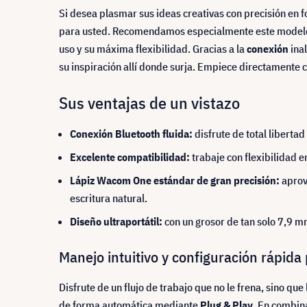
Si desea plasmar sus ideas creativas con precisión en fo
para usted. Recomendamos especialmente este modelo a 
uso y su máxima flexibilidad. Gracias a la
conexión
ina
su inspiración allí donde surja. Empiece directamente c
Sus ventajas de un vistazo
Conexión Bluetooth fluida:
disfrute de total liberta
Excelente compatibilidad:
trabaje con flexibilidad e
Lápiz Wacom One estándar de gran precisión:
aprove
escritura natural.
Diseño ultraportátil:
con un grosor de tan solo 7,9 
Manejo intuitivo y configuración rápid
Disfrute de un flujo de trabajo que no le frena, sino 
de forma automática mediante
Plug & Play
. En combina