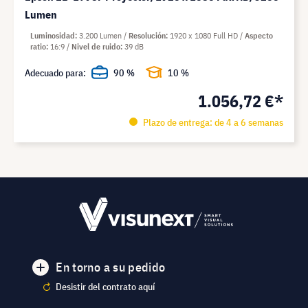
Lumen
Luminosidad
3.200 Lumen
Resolución
1920 x 1080 Full HD
Aspecto
ratio
16:9
Nivel de ruido
39 dB
Adecuado para:
90 %
10 %
1.056,72 €*
Plazo de entrega: de 4 a 6 semanas
En torno a su pedido
Desistir del contrato aquí