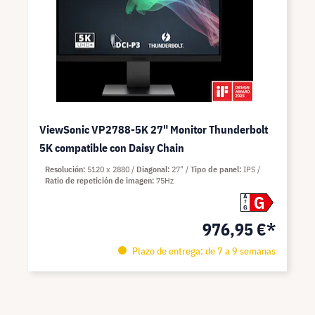
ViewSonic VP2788-5K 27" Monitor Thunderbolt
5K compatible con Daisy Chain
Resolución
5120 x 2880
Diagonal
27"
Tipo de panel
IPS
Ratio de repetición de imagen
75Hz
G
A
G
976,95 €*
Plazo de entrega: de 7 a 9 semanas