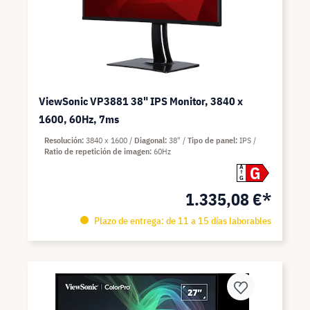
ViewSonic VP3881 38" IPS Monitor, 3840 x
1600, 60Hz, 7ms
Resolución
3840 x 1600
Diagonal
38"
Tipo de panel
IPS
Ratio de repetición de imagen
60Hz
G
A
G
1.335,08 €*
Plazo de entrega: de 11 a 15 días laborables