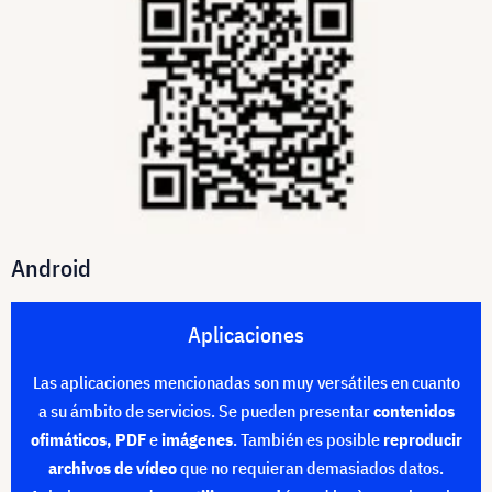
Android
Aplicaciones
Las aplicaciones mencionadas son muy versátiles en cuanto
a su ámbito de servicios. Se pueden presentar
contenidos
ofimáticos, PDF
e
imágenes
. También es posible
reproducir
archivos de vídeo
que no requieran demasiados datos.