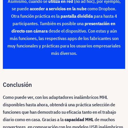
Asimismo, cuando se
utiliza en red
(no ad hoc), por ejemplo,
se puede
acceder a servicios en la nube
como Dropbox.
Otra función práctica es la
pantalla dividida
para hasta 4
participantes. También es posible una
presentación en
directo con cámara
desde el dispositivo. Con estas y aún
más funciones, las respectivas apps de los fabricantes son
muy funcionales y prácticas para los usuarios empresariales
más diversos.
Conclusión
Como puede ver, con los adaptadores inalámbricos MHL
disponibles hasta ahora, obtendrá una práctica selección de
funciones que han demostrado su eficacia tanto en el trabajo
diario como en casa. Gracias a la
capacidad MHL
de muchos
proyectores, en comparación con los modelos USB inalámbricos,