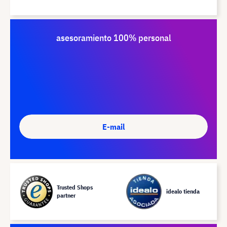
asesoramiento 100% personal
E-mail
Trusted Shops
idealo tienda
partner