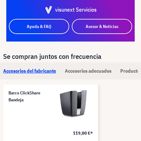
visunext Servicios
Ayuda & FAQ
Asesor & Noticias
Se compran juntos con frecuencia
Accesorios del fabricante
Accesorios adecuados
Productos
Barco ClickShare
Bandeja
119,00 €*