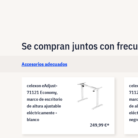
Se compran juntos con frec
Accesorios adecuados
celexon eAdjust-
cele
71121 Economy,
7112
marco de escritorio
marc
de altura ajustable
de a
eléctricamente -
eléc
blanco
negr
9 €*
249,99 €*