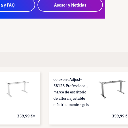
a y FAQ
Asesor y Noticias
celexon eAdjust-
58123 Professional,
marco de escritorio
de altura ajustable
eléctricamente - gris
359,99 €*
359,99 €