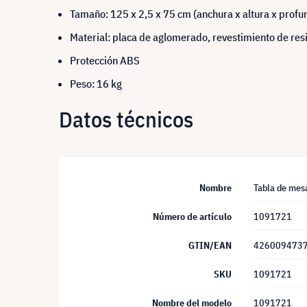
Tamaño: 125 x 2,5 x 75 cm (anchura x altura x profu
Material: placa de aglomerado, revestimiento de re
Protección ABS
Peso: 16 kg
Datos técnicos
Nombre
Tabla de mesa
Número de artículo
1091721
GTIN/EAN
426009473
SKU
1091721
Nombre del modelo
1091721