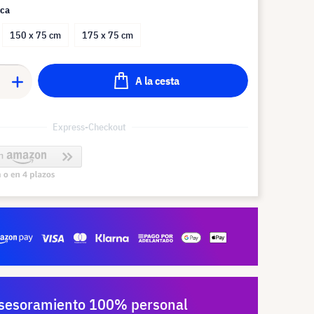
aca
150 x 75 cm
175 x 75 cm
A la cesta
Express-Checkout
sesoramiento 100% personal