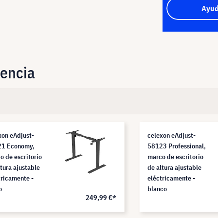
Ayud
uencia
xon eAdjust-
celexon eAdjust-
1 Economy,
58123 Professional,
o de escritorio
marco de escritorio
ltura ajustable
de altura ajustable
tricamente -
eléctricamente -
o
blanco
249,99 €*