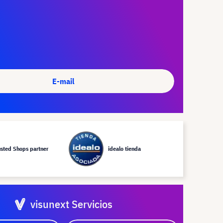
E-mail
usted Shops partner
idealo tienda
visunext Servicios