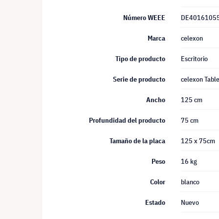
Número WEEE
DE4016105
Marca
celexon
Tipo de producto
Escritorio
Serie de producto
celexon Tabl
Ancho
125 cm
Profundidad del producto
75 cm
Tamaño de la placa
125 x 75cm
Peso
16 kg
Color
blanco
Estado
Nuevo