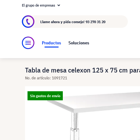
El grupo de empresas
Acerca de visunext.es
El Grupo visunext
Fa
Llame ahora y pida consejo!
93 270 31 20
Productos
Soluciones
Tabla de mesa celexon 125 x 75 cm para 
No. de artículo: 1091721
Sin gastos de envío