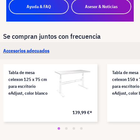
Ayuda & FAQ
Asesor & Noticias
Se compran juntos con frecuencia
Accesorios adecuados
Tabla de mesa
Tabla de mesa
celexon 125 x 75 cm
celexon 150 x
para escritorio
para escritorio
eAdjust, color blanco
eAdjust, color
139,99 €*