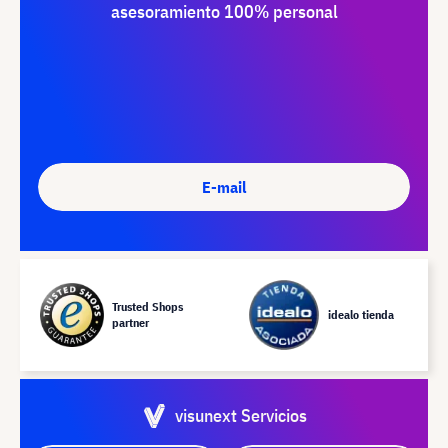
asesoramiento 100% personal
E-mail
Trusted Shops
idealo tienda
partner
visunext Servicios