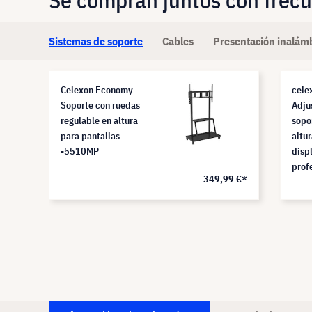
Se compran juntos con frec
Sistemas de soporte
Cables
Presentación inalám
Celexon Economy
cele
Soporte con ruedas
Adju
regulable en altura
sopo
para pantallas
altu
-5510MP
disp
prof
9 €*
349,99 €*