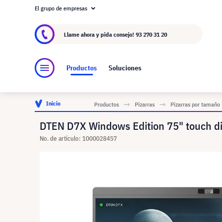
El grupo de empresas
Acerca de visunext.es
El Grupo visunext
Fa
Llame ahora y pida consejo!
93 270 31 20
Productos
Soluciones
Inicio
Productos
Pizarras
Pizarras por tamaño
DTEN D7X Windows Edition 75" touch d
No. de artículo: 1000028457