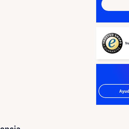
Tr
Ayud