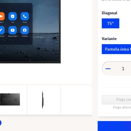
Diagonal
75"
Variante
Pantalla única