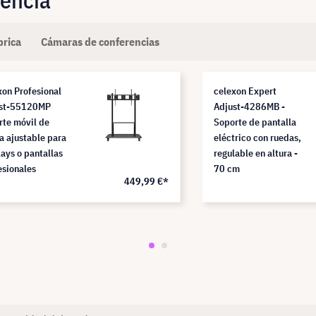
uencia
brica
Cámaras de conferencias
xon Profesional
celexon Expert
st-55120MP
Adjust-4286MB -
rte móvil de
Soporte de pantalla
ra ajustable para
eléctrico con ruedas,
lays o pantallas
regulable en altura -
esionales
70 cm
449,99 €*