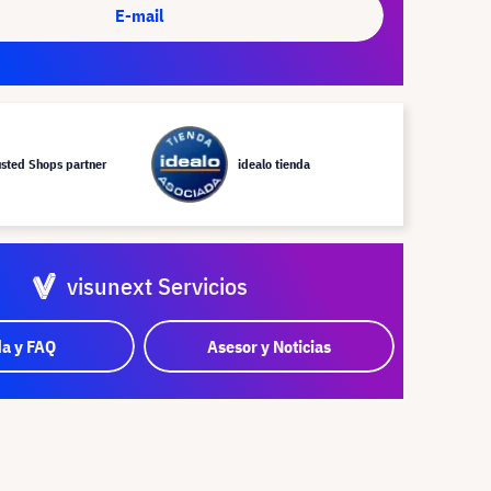
E-mail
usted Shops partner
idealo tienda
visunext Servicios
a y FAQ
Asesor y Noticias