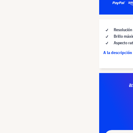
Resolución
Brillo máx
Aspecto rat
A la descripción
a