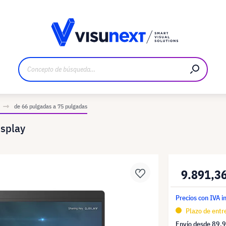
bricante
Descargas y dossier de prensa
de 66 pulgadas a 75 pulgadas
isplay
9.891,3
Precios con IVA i
Plazo de entre
Envío desde
89,9