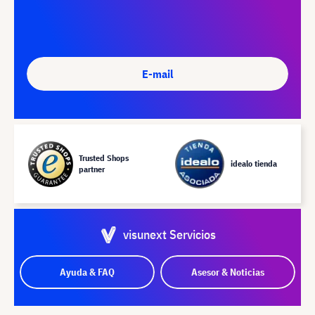
E-mail
Trusted Shops
idealo tienda
partner
visunext Servicios
Ayuda & FAQ
Asesor & Noticias