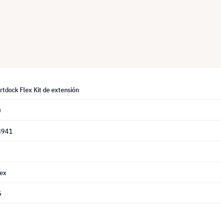
tdock Flex Kit de extensión
0
8941
ex
5