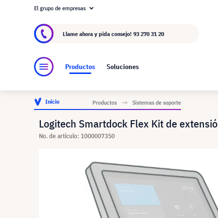
El grupo de empresas
Acerca de visunext.es
El Grupo visunext
Fa
Llame ahora y pida consejo!
93 270 31 20
Productos
Soluciones
Inicio
Productos
Sistemas de soporte
Logitech Smartdock Flex Kit de extensi
No. de artículo: 1000007350