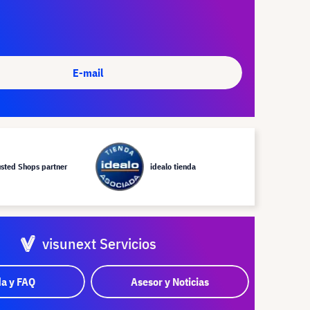
E-mail
usted Shops partner
idealo tienda
visunext Servicios
a y FAQ
Asesor y Noticias