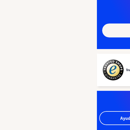
Tr
Ayud