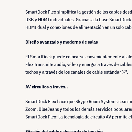
SmartDock Flex simplifica la gestión de los cables des
USB y HDMI individuales. Gracias a la base SmartDock y
HDMI dual y conexiones de alimentación en un solo cab
Diseño avanzado y moderno de salas
El SmartDock puede colocarse convenientemente al alcanc
Flex transmite audio, vídeo y energía a través de cabl
techos y a través de los canales de cable estándar ¾".
AV circuitos a través..
SmartDock Flex hace que Skype Room Systems sean más v
Zoom, BlueJeans y todos los demás servicios populares 
SmartDock Flex: La tecnología de circuito AV permite el
Fijación del cable y descarga de tensión