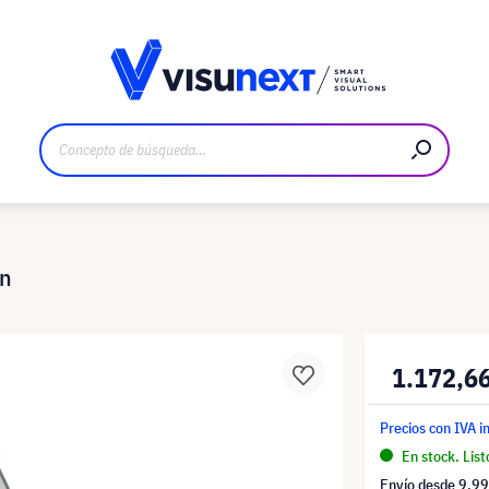
bricante
Descargas y dossier de prensa
ón
1.172,6
Precios con IVA i
En stock. List
Envío desde
9,99