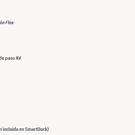
ón Flex:
 de paso AV
ón incluida en SmartDock)