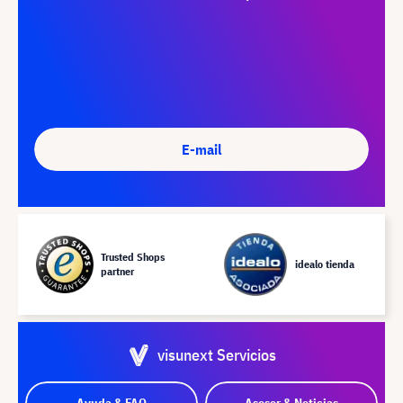
E-mail
Trusted Shops
idealo tienda
partner
visunext Servicios