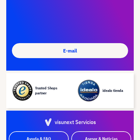
E-mail
Trusted Shops
idealo tienda
partner
visunext Servicios
Ayuda & FAQ
Asesor & Noticias