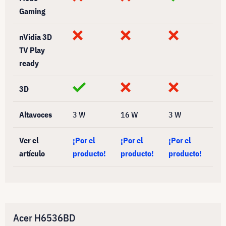
Gaming
nVidia 3D
TV Play
ready
3D
Altavoces
3 W
16 W
3 W
Ver el
¡Por el
¡Por el
¡Por el
artículo
producto!
producto!
producto!
Acer H6536BD