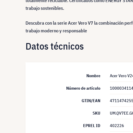
totalmente reciclable. Certificados como ENERGY STAR
trabajo sostenibles.
Descubra con la serie Acer Vero V7 la combinación perf
trabajo moderno y responsable
Datos técnicos
Nombre
Acer Vero V2
Número de artículo
100003411
GTIN/EAN
471147425
SKU
UM.QV7EE.G
EPREL ID
402226