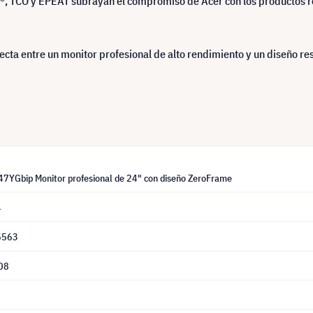
®, TCO y EPEAT subrayan el compromiso de Acer con los productos r
ecta entre un monitor profesional de alto rendimiento y un diseño re
47YGbip Monitor profesional de 24" con diseño ZeroFrame
4
5563
08