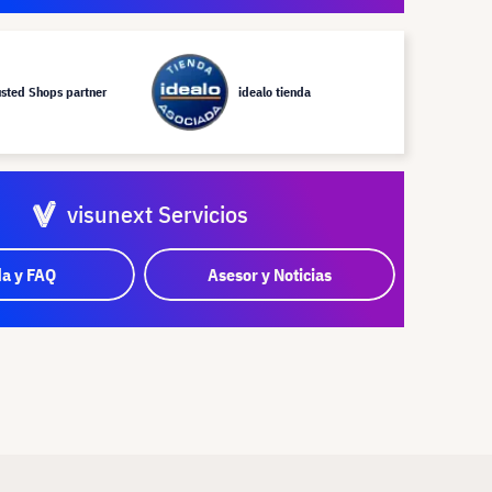
usted Shops partner
idealo tienda
visunext Servicios
a y FAQ
Asesor y Noticias