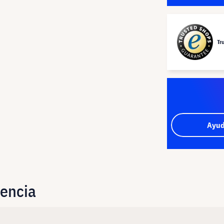
Tr
Ayud
uencia