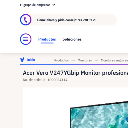
El grupo de empresas
Acerca de visunext.es
El Grupo visunext
Fa
Llame ahora y pida consejo!
93 270 31 20
Productos
Soluciones
Inicio
Productos
Monitores
Monitores según su
Acer Vero V247YGbip Monitor profesion
No. de artículo: 1000034114