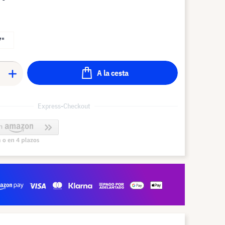
7"
A la cesta
Express-Checkout