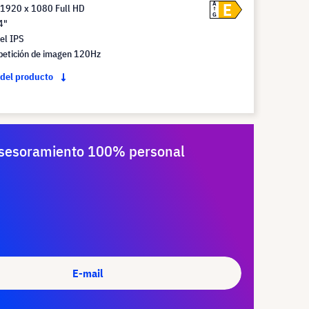
E
A
 1920 x 1080 Full HD
G
4"
el IPS
petición de imagen 120Hz
 del producto
sesoramiento 100% personal
E-mail