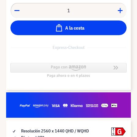
A la cesta
Express-Checkout
G
A
Resolución 2560 x 1440 QHD / WQHD
G