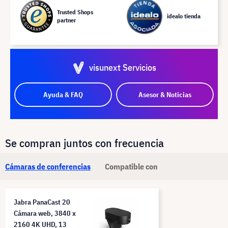
Trusted Shops
idealo tienda
partner
visunext Servicios
Ayuda & FAQ
Asesor & Noticias
Se compran juntos con frecuencia
Cámaras de conferencias
Compatible con
Jabra PanaCast 20
Cámara web, 3840 x
2160 4K UHD, 13