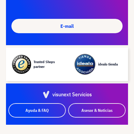
E-mail
Trusted Shops
idealo tienda
partner
visunext Servicios
Ayuda & FAQ
Asesor & Noticias