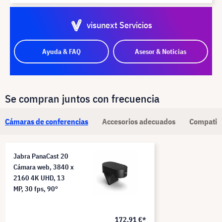
visunext Servicios
Ayuda & FAQ
Asesor & Noticias
Se compran juntos con frecuencia
Cámaras de conferencias
Accesorios adecuados
Compatib
Jabra PanaCast 20
Cámara web, 3840 x
2160 4K UHD, 13
MP, 30 fps, 90°
172,91 €*