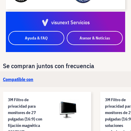
visunext Servicios
Ayuda & FAQ
Asesor & Noticias
Se compran juntos con frecuencia
Compatible con
3M Filtro de
3M Filtro de
privacidad para
privacidad par
monitores de 27
monitores de 
pulgadas (16:9) con
pulgadas (16:9
fijación magnética
soluciones