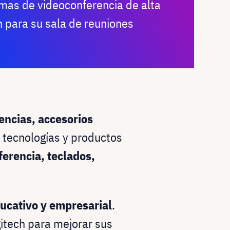
mas de videoconferencia de alta
h para su sala de reuniones
encias, accesorios
 tecnologías y productos
erencia, teclados,
ucativo y empresarial
.
gitech para mejorar sus