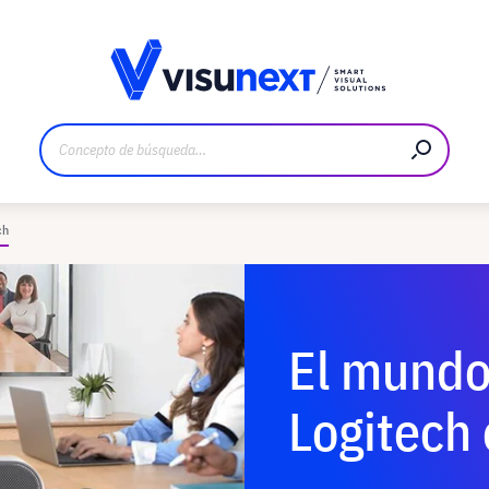
bricante
Descargas y dossier de prensa
ch
El mundo
Logitech 