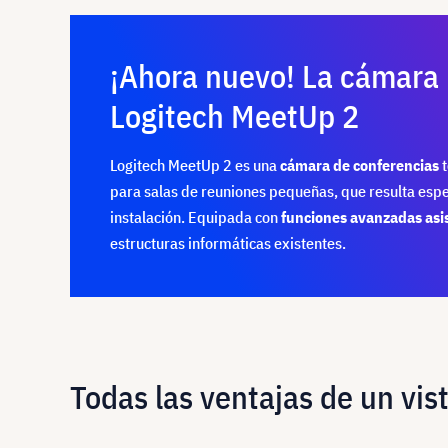
¡Ahora nuevo! La cámara 
Logitech MeetUp 2
Logitech MeetUp 2 es una
cámara de conferencias
t
para salas de reuniones pequeñas, que resulta espec
instalación. Equipada con
funciones avanzadas asis
estructuras informáticas existentes.
Todas las ventajas de un vis