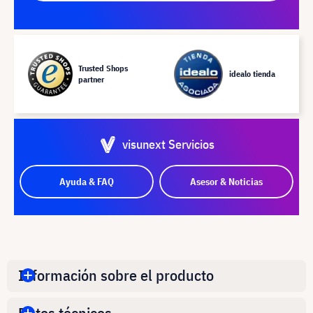
Trusted Shops
idealo tienda
partner
visunext Servicios
Ayuda & FAQ
Asesor & Noticias
Información sobre el producto
Datos técnicos