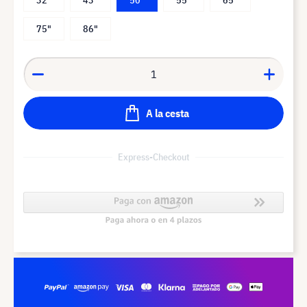
75"
86"
A la cesta
Express-Checkout