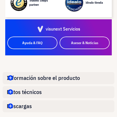
Trusted Shops
idealo tienda
partner
visunext Servicios
Ayuda & FAQ
Asesor & Noticias
Información sobre el producto
Datos técnicos
Descargas