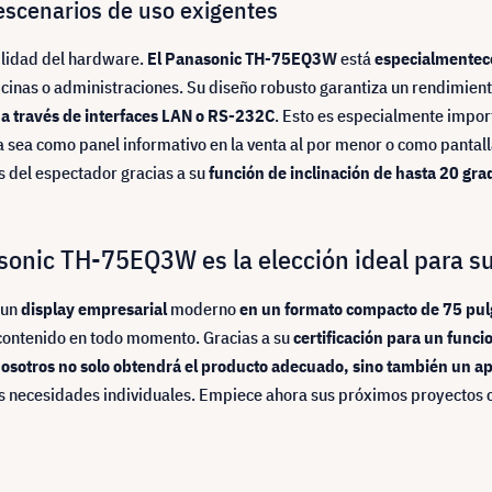
escenarios de uso exigentes
bilidad del hardware.
El Panasonic TH-75EQ3W
está
especialmente
c
icinas o administraciones. Su diseño robusto garantiza un rendimien
 a través de interfaces LAN o RS-232C
. Esto es especialmente impor
a sea como panel informativo en la venta al por menor o como pantall
 del espectador gracias a su
función de inclinación de hasta 20 gra
sonic TH-75EQ3W es la elección ideal para su
 un
display empresarial
moderno
en un formato compacto de 75 pul
u contenido en todo momento. Gracias a su
certificación para un func
osotros no solo obtendrá el producto adecuado, sino también un a
s necesidades individuales. Empiece ahora sus próximos proyectos 