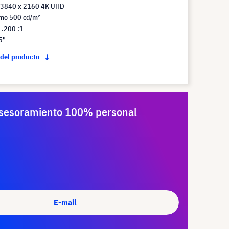
 3840 x 2160 4K UHD
imo 500 cd/m²
1.200 :1
5"
 del producto
sesoramiento 100% personal
E-mail