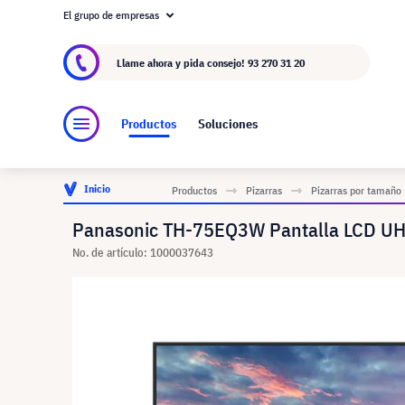
El grupo de empresas
Acerca de visunext.es
El Grupo visunext
Fa
Llame ahora y pida consejo!
93 270 31 20
Productos
Soluciones
Inicio
Productos
Pizarras
Pizarras por tamaño
Panasonic TH-75EQ3W Pantalla LCD UHD
No. de artículo: 1000037643