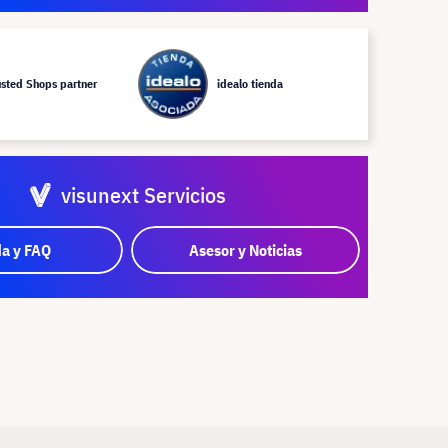
usted Shops partner
idealo tienda
visunext Servicios
a y FAQ
Asesor y Noticias