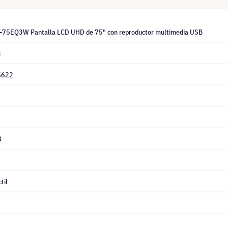
-75EQ3W Pantalla LCD UHD de 75" con reproductor multimedia USB
3
5622
8
til