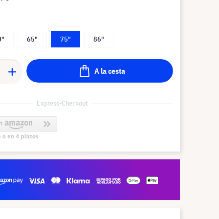
0"
65"
75"
86"
A la cesta
Express-Checkout