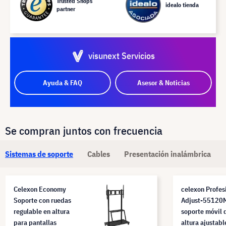
Trusted Shops
idealo tienda
partner
visunext Servicios
Ayuda & FAQ
Asesor & Noticias
Se compran juntos con frecuencia
Sistemas de soporte
Cables
Presentación inalámbrica
Celexon Economy
celexon Profes
Soporte con ruedas
Adjust-55120
regulable en altura
soporte móvil 
para pantallas
altura ajustabl