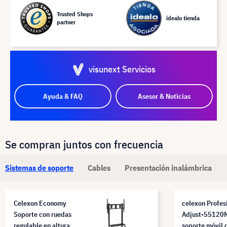
Trusted Shops
idealo tienda
partner
visunext Servicios
Ayuda & FAQ
Asesor & Noticias
Se compran juntos con frecuencia
Sistemas de soporte
Cables
Presentación inalámbrica
Celexon Economy
celexon Profes
Soporte con ruedas
Adjust-55120
regulable en altura
soporte móvil 