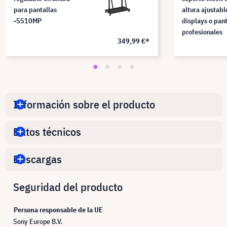
para pantallas
altura ajustabl
-5510MP
displays o pant
profesionales
349,99 €*
Información sobre el producto
Datos técnicos
Descargas
Seguridad del producto
Persona responsable de la UE
Sony Europe B.V.