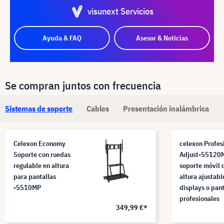
visunext Servicios
Ayuda & FAQ
Asesor & Noticias
Se compran juntos con frecuencia
Sistemas de soporte
Cables
Presentación inalámbrica
Celexon Economy
celexon Profes
Soporte con ruedas
Adjust-55120
regulable en altura
soporte móvil 
para pantallas
altura ajustabl
-5510MP
displays o pant
profesionales
349,99 €*