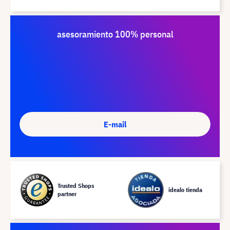
asesoramiento 100% personal
E-mail
Trusted Shops
idealo tienda
partner